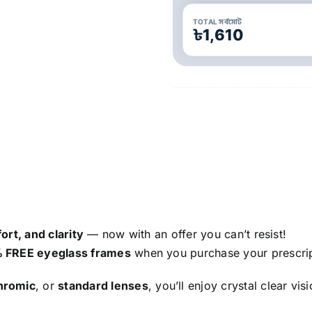
TOTAL সর্বমোট
৳1,610
ort, and clarity
— now with an offer you can’t resist!
 FREE eyeglass frames
when you purchase your prescrip
hromic
, or
standard lenses
, you’ll enjoy crystal clear vis