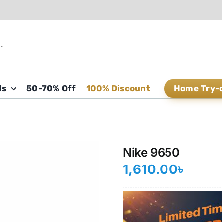
Home Try-
ds
50-70% Off
100% Discount
Nike 9650
1,610.00
৳