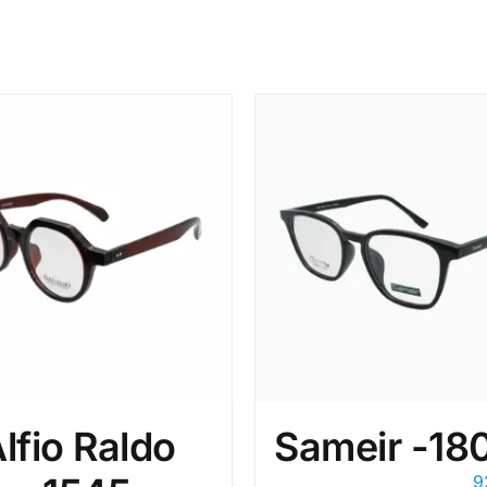
lfio Raldo
Sameir -18
9