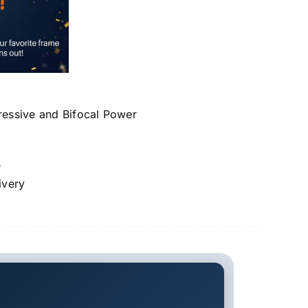
gressive and Bifocal Power
e
ivery