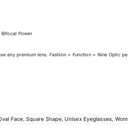
d Bifocal Power
e any premium lens. Fashion + Function = Nine Optic per
Oval Face
,
Square Shape
,
Unisex Eyeglasses
,
Wome