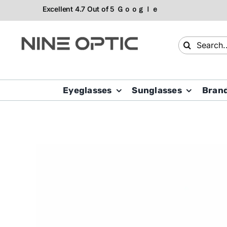
Skip
to
content
Search
for:
Eyeglasses
Sunglasses
Bran