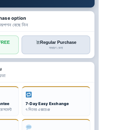
hase option
 অপশন বেছে নিন
 FREE
Regular Purchase
সাধারণ কেনা
u
়তা
antee
7-Day Easy Exchange
্লেসমেন্ট
৭ দিনের এক্সচেঞ্জ