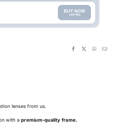
BUY NOW
এখনই কিনুন
tion lenses from us.
ion with a
premium-quality frame.