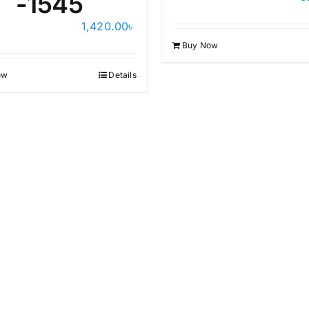
-1545
1,420.00
৳
Buy Now
ow
Details