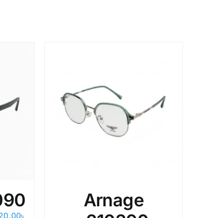
090
Arnage
20.00
৳