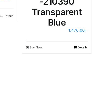
-210390
Transparent
Details
Blue
Bu
1,470.00
৳
Buy Now
Details