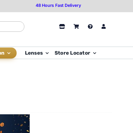
on
Lenses
Store Locator