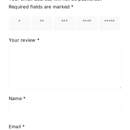
Required fields are marked
*
1 of 5
2 of 5
3 of 5
4 of 5
5 of 5
stars
stars
stars
stars
stars
Your review
*
Name
*
Email
*