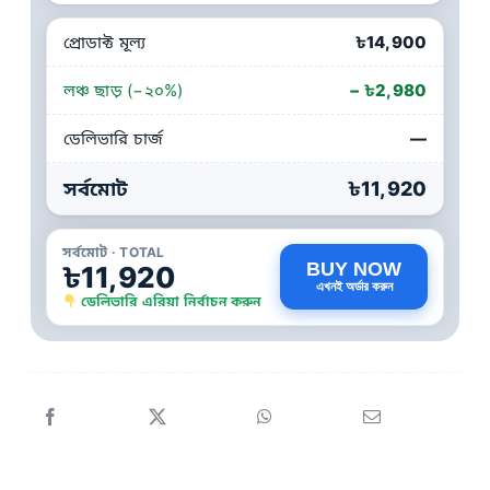
প্রোডাক্ট মূল্য
৳14,900
লঞ্চ ছাড় (−২০%)
− ৳2,980
ডেলিভারি চার্জ
—
সর্বমোট
৳11,920
সর্বমোট · TOTAL
BUY NOW
৳11,920
এখনই অর্ডার করুন
ডেলিভারি এরিয়া নির্বাচন করুন