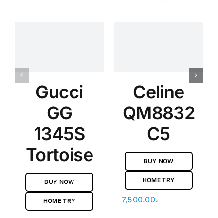
Gucci
Celine
GG
QM8832
1345S
C5
Tortoise
BUY NOW
HOME TRY
BUY NOW
7,500.00
৳
HOME TRY