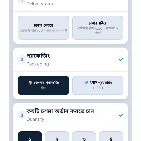
Delivery area
ঢাকার বাইরে
ঢাকার ভেতরে
ডেলিভারি চার্জ ৳120 · সম্ভাব্য ৯
ডেলিভারি চার্জ ৳60 · সম্ভাব্য ৮ আগস্ট
আগস্ট
প্যাকেজিং
✓
2
Packaging
রেগুলার প্যাকেজিং
VIP প্যাকেজিং
ফ্রি
+৳350
কয়টি চশমা অর্ডার করতে চান
✓
3
Quantity
১
২
৩
৪