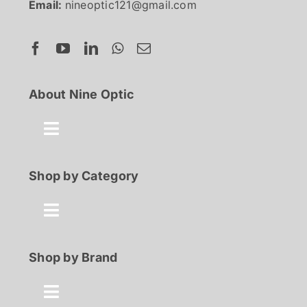
Email:
nineoptic121@gmail.com
About Nine Optic
Toggle
Navigation
About Us
Shop by Category
Contact
Toggle
Navigation
Best Seller
Shop by Brand
FAQ
100% Discount
Toggle
Shop