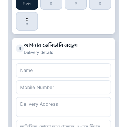
টি চশমা
টি
টি
টি
৫
টি
আপনার ডেলিভারি এড্রেস
4
Delivery details