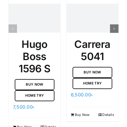
Hugo
Carrera
Boss
5041
1596 S
BUY NOW
HOME TRY
BUY NOW
6,500.00
৳
HOME TRY
7,500.00
৳
Buy Now
Details
Buy Now
Details