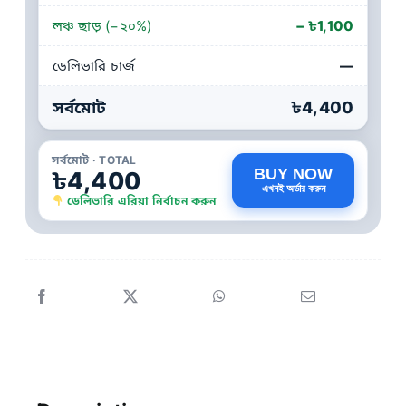
লঞ্চ ছাড় (−২০%)
− ৳1,100
ডেলিভারি চার্জ
—
সর্বমোট
৳4,400
সর্বমোট · TOTAL
BUY NOW
৳4,400
এখনই অর্ডার করুন
ডেলিভারি এরিয়া নির্বাচন করুন