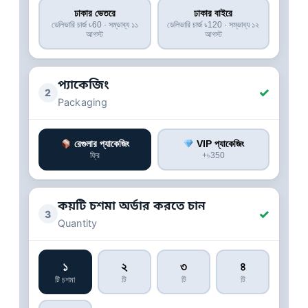
ঢাকার ভেতরে
ঢাকার বাইরে
ডেলিভারি চার্জ ৳60 · সম্ভাব্য ১১
ডেলিভারি চার্জ ৳120 · সম্ভাব্য ১২
আগস্ট
আগস্ট
প্যাকেজিং
✓
2
Packaging
রেগুলার প্যাকেজিং
VIP প্যাকেজিং
ফ্রি
+৳350
কয়টি চশমা অর্ডার করতে চান
✓
3
Quantity
১
২
৩
৪
টি চশমা
টি
টি
টি