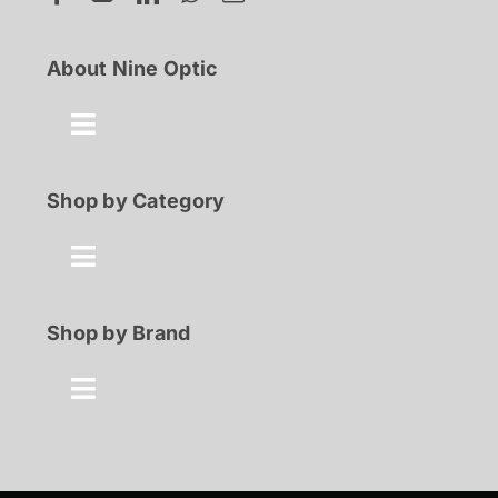
About Nine Optic
Toggle
Navigation
About Us
Shop by Category
Contact
Toggle
Navigation
Best Seller
Shop by Brand
FAQ
100% Discount
Toggle
Shop
Navigation
Prada
50-70 Percent Off
Privacy Policy