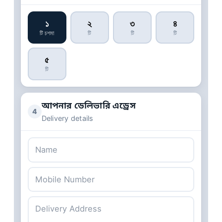
১
২
৩
৪
টি চশমা
টি
টি
টি
৫
টি
আপনার ডেলিভারি এড্রেস
4
Delivery details