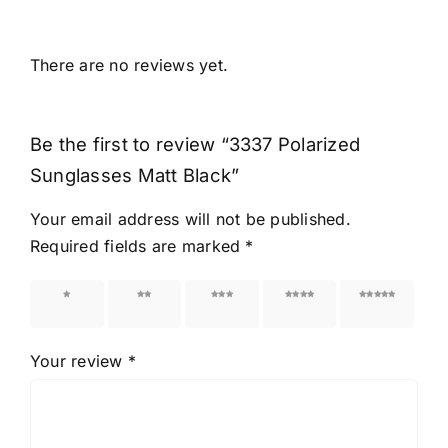
There are no reviews yet.
Be the first to review “3337 Polarized
Sunglasses Matt Black”
Your email address will not be published.
Required fields are marked
*
1 of 5
2 of 5
3 of 5
4 of 5
5 of 5
stars
stars
stars
stars
stars
Your review
*