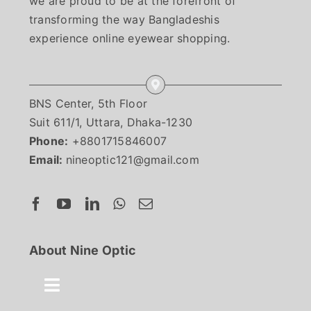
we are proud to be at the forefront of
transforming the way Bangladeshis
experience online eyewear shopping.
BNS Center, 5th Floor
Suit 611/1, Uttara, Dhaka-1230
Phone:
+8801715846007
Email:
nineoptic121@gmail.com
About Nine Optic
Toggle