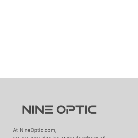
At NineOptic.com,