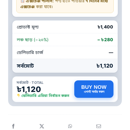
এক্সচেঞ্জ পলিসি:
পণ্য হাতে পাওয়ার
৭ দিনের মধ্যে
এক্সচেঞ্জ
করা যাবে।
প্রোডাক্ট মূল্য
৳1,400
লঞ্চ ছাড় (−২০%)
− ৳280
ডেলিভারি চার্জ
—
সর্বমোট
৳1,120
সর্বমোট · TOTAL
BUY NOW
৳1,120
এখনই অর্ডার করুন
ডেলিভারি এরিয়া নির্বাচন করুন