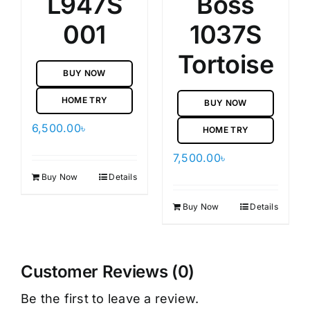
L947S
Boss
001
1037S
Tortoise
BUY NOW
HOME TRY
BUY NOW
6,500.00
৳
HOME TRY
7,500.00
৳
Buy Now
Details
Buy Now
Details
Customer Reviews (0)
Be the first to leave a review.