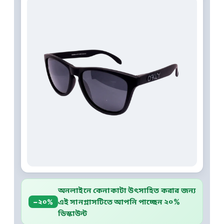
অনলাইনে কেনাকাটা উৎসাহিত করার জন্য
এই সানগ্লাসটিতে আপনি পাচ্ছেন ২০%
−২০%
ডিস্কাউন্ট